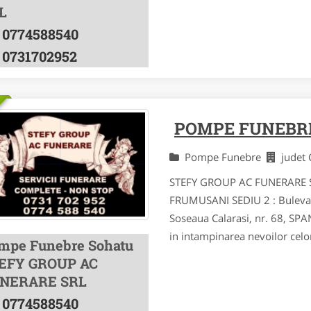
L
0774588540
0731702952
POMPE FUNEBR
Pompe Funebre
judet
STEFY GROUP AC FUNERARE SRL
FRUMUSANI SEDIU 2 : Bulevar
Soseaua Calarasi, nr. 68, 
in intampinarea nevoilor celo
mpe Funebre Sohatu
EFY GROUP AC
NERARE SRL
0774588540