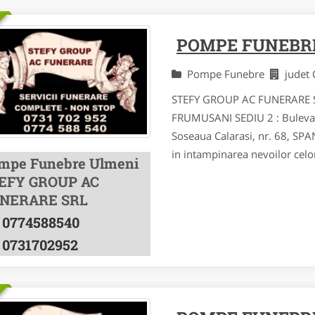
POMPE FUNEBR
Pompe Funebre
judet
STEFY GROUP AC FUNERARE SRL
FRUMUSANI SEDIU 2 : Bulevar
Soseaua Calarasi, nr. 68, 
in intampinarea nevoilor celo
mpe Funebre Ulmeni
EFY GROUP AC
NERARE SRL
0774588540
0731702952