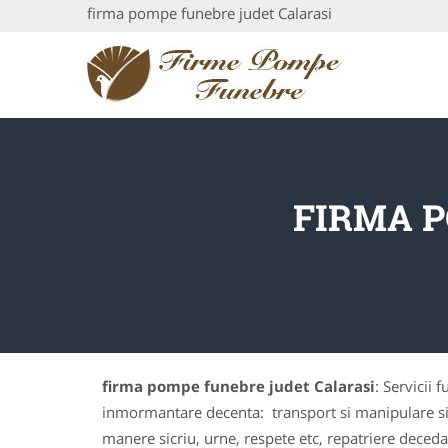
firma pompe funebre judet Calarasi
FIRMA 
firma pompe funebre judet Calarasi
: Servicii
inmormantare decenta: transport si manipulare sicri
manere sicriu, urne, respete etc, repatriere deceda