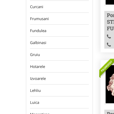
Curcani
Po
Frumusani
ST
FU
Fundulea
Galbinasi
Gruiu
PROMOVAT
Hotarele
Izvoarele
Lehliu
Luica
Po