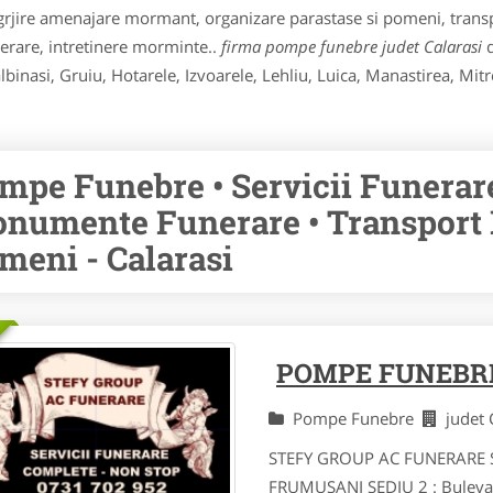
rjire amenajare mormant, organizare parastase si pomeni, transpo
nerare, intretinere morminte..
firma pompe funebre judet Calarasi
d
binasi, Gruiu, Hotarele, Izvoarele, Lehliu, Luica, Manastirea, Mit
mpe Funebre • Servicii Funerare
numente Funerare • Transport F
meni - Calarasi
POMPE FUNEBRE
Pompe Funebre
judet
STEFY GROUP AC FUNERARE SRL
FRUMUSANI SEDIU 2 : Bulevar