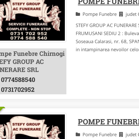
POMPE FUNEBR
Pompe Funebre
judet
STEFY GROUP AC FUNERARE SRL
FRUMUSANI SEDIU 2 : Bulevar
Soseaua Calarasi, nr. 68, 
in intampinarea nevoilor celo
mpe Funebre Chirnogi
EFY GROUP AC
NERARE SRL
0774588540
0731702952
POMPE FUNEBRE
Pompe Funebre
judet