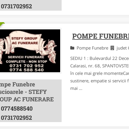
0731702952
POMPE FUNEBR
Pompe Funebre
judet
SEDIU 1 : Bulevardul 22 Dece
Calarasi, nr. 68, SPANTOVST
în cele mai grele momenteCa
sustinere, empatie si servicii
mpe Funebre
mai ...
scioarele - STEFY
OUP AC FUNERARE
0774588540
0731702952