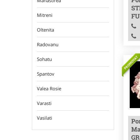
Manastirea
ST
FU
Mitreni
Oltenita
Radovanu
PROMOVAT
Sohatu
Spantov
Valea Rosie
Varasti
Vasilati
Po
Ma
GR