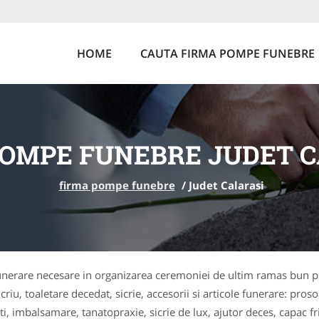
HOME
CAUTA FIRMA POMPE FUNEBRE
POMPE FUNEBRE JUDET C
firma pompe funebre
/
Judet Calarasi
 funerare necesare in organizarea ceremoniei de ultim ramas bun p
u, toaletare decedat, sicrie, accesorii si articole funerare: prosoa
ti, imbalsamare, tanatopraxie, sicrie de lux, ajutor deces, capac fr