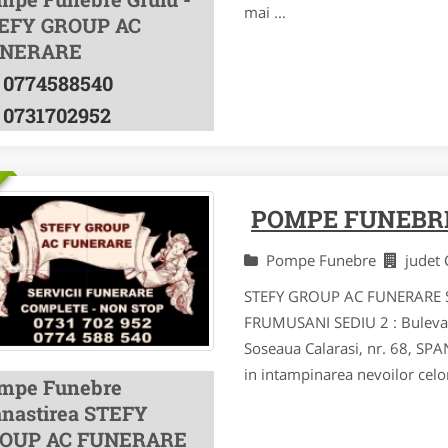
mai ...
EFY GROUP AC
NERARE
0774588540
0731702952
POMPE FUNEBR
Pompe Funebre
judet
STEFY GROUP AC FUNERARE SRL
FRUMUSANI SEDIU 2 : Bulevar
Soseaua Calarasi, nr. 68, 
in intampinarea nevoilor celo
mpe Funebre
nastirea STEFY
OUP AC FUNERARE