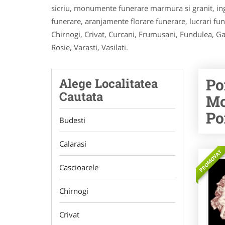
sicriu, monumente funerare marmura si granit, ing
funerare, aranjamente florare funerare, lucrari fu
Chirnogi, Crivat, Curcani, Frumusani, Fundulea, Gal
Rosie, Varasti, Vasilati.
Po
Alege Localitatea
Cautata
Mo
Po
Budesti
Calarasi
PROMOVAT
Cascioarele
Chirnogi
Crivat