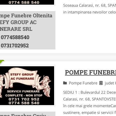
Soseaua Calarasi, nr. 68, 
in intampinarea nevoilor celo
mpe Funebre Oltenita
EFY GROUP AC
NERARE SRL
0774588540
0731702952
POMPE FUNEBR
Pompe Funebre
judet
SEDIU 1 : Bulevardul 22 Dece
Calarasi, nr. 68, SPANTOVST
în cele mai grele momenteCa
sustinere, empatie si servicii
mpe Funebre Gruiu -