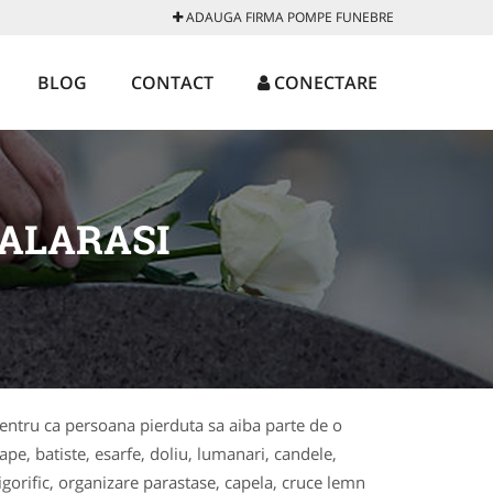
ADAUGA FIRMA POMPE FUNEBRE
BLOG
CONTACT
CONECTARE
ALARASI
entru ca persoana pierduta sa aiba parte de o
pe, batiste, esarfe, doliu, lumanari, candele,
igorific, organizare parastase, capela, cruce lemn