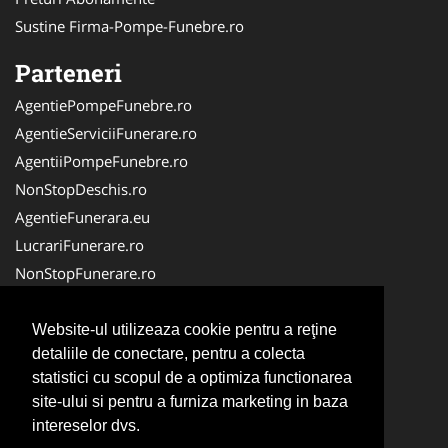
Sustine Firma-Pompe-Funebre.ro
Parteneri
AgentiePompeFunebre.ro
AgentieServiciiFunerare.ro
AgentiiPompeFunebre.ro
NonStopDeschis.ro
AgentieFunerara.eu
LucrariFunerare.ro
NonStopFunerare.ro
Transport-Funerar.com
CasaFunerara.com
Website-ul utilizeaza cookie pentru a reţine
detaliile de conectare, pentru a colecta
Firma-Servicii-Funerare.ro
statistici cu scopul de a optimiza functionarea
Repatriere-Transport-Decedati.ro
site-ului si pentru a furniza marketing in baza
RepatriereFunerara.ro
intereselor dvs.