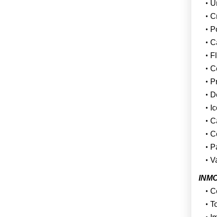
U
C
P
Ca
F
Co
P
Do
Ic
C
C
P
V
INMO
C
To