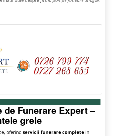
ormatii utile despre
firma pompe funebre Snagov
:
te de Funerare Expert –
tele grele
ipe, oferind
servicii funerare complete
in