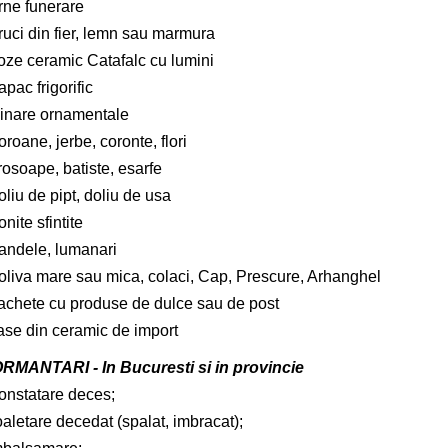
rne funerare
ruci din fier, lemn sau marmura
oze ceramic Catafalc cu lumini
pac frigorific
linare ornamentale
roane, jerbe, coronte, flori
rosoape, batiste, esarfe
liu de pipt, doliu de usa
onite sfintite
andele, lumanari
oliva mare sau mica, colaci, Cap, Prescure, Arhanghel
achete cu produse de dulce sau de post
ase din ceramic de import
RMANTARI - In Bucuresti si in provincie
onstatare deces;
aletare decedat (spalat, imbracat);