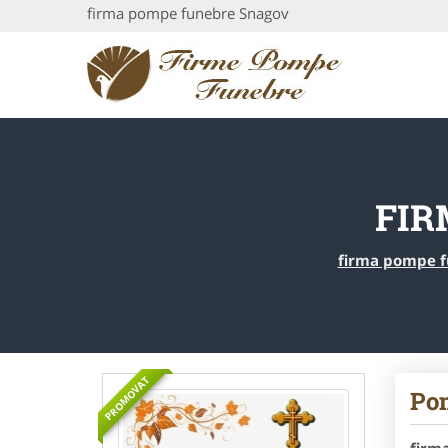
firma pompe funebre Snagov
FIR
firma pompe 
PROMOVAT
Pom