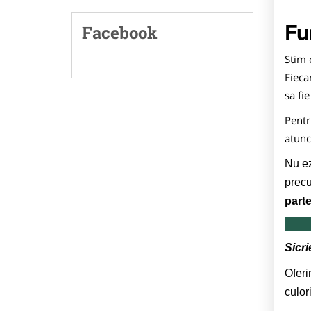
Fu
Facebook
Stim 
Fieca
sa fi
Pent
atunc
Nu ez
precu
parte
Sicri
Oferi
culor