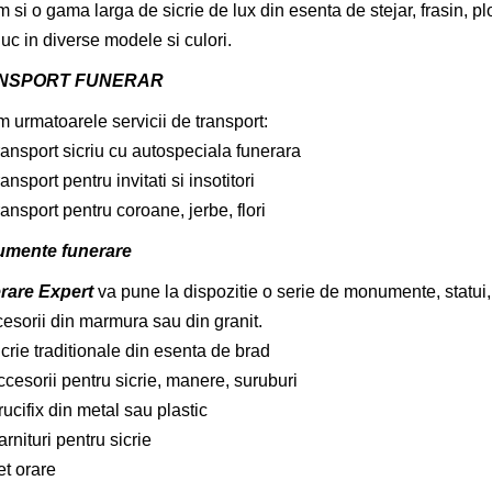
m si o gama larga de sicrie de lux din esenta de stejar, frasin, pl
uc in diverse modele si culori.
NSPORT FUNERAR
m urmatoarele servicii de transport:
ransport sicriu cu autospeciala funerara
ansport pentru invitati si insotitori
ansport pentru coroane, jerbe, flori
mente funerare
rare Expert
va pune la dispozitie o serie de monumente, statui,
cesorii din marmura sau din granit.
crie traditionale din esenta de brad
cesorii pentru sicrie, manere, suruburi
ucifix din metal sau plastic
rnituri pentru sicrie
et orare