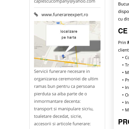
caplescucompany@yahoo.com
Bucur
dispo
www.funerareexpert.ro
cu di
CE
Prin
client
Co
Tr
Servicii funerare necesare in
Ma
organizarea ceremoniei de ultim
Pr
ramas bun pentru ca persoana
In
pierduta sa aiba parte de o
O
inmormantare decenta:
In
transport si manipulare sicriu,
Mo
toaletare decedat, sicrie,
PR
accesorii si articole funerare: