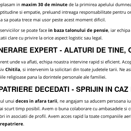
eplasam in
maxim 30 de minute
de la primirea apelului dumnea
titudine si empatie, preluand intreaga responsabilitate pentru 
ia sa poata trece mai usor peste acest moment dificil.
 serviciilor se poate face
in baza talonului de pensie
, iar echipa
atii clare cu privire la orice aspect logistic sau legal.
NERARE EXPERT - ALATURI DE TINE, 
erent unde va aflati, echipa noastra intervine rapid si eficient. Ac
siv
Chitila
, si intervenim la solicitari din toate judetele tarii. Ne 
iile religioase pana la dorintele personale ale familiei.
PATRIERE DECEDATI - SPRIJIN IN CAZ
zul unui
deces in afara tarii
, ne angajam sa aducem persoana iubi
ai scurt timp posibil. Avem o buna colaborare cu ambasadele si c
i in asociatii de profil. Avem acces rapid la toate companiile ae
repatriere
.