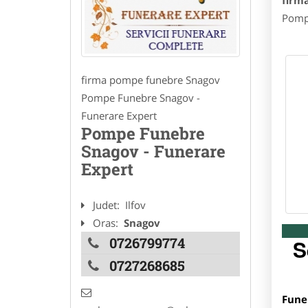
firm
Pompe
firma pompe funebre Snagov
Pompe Funebre Snagov -
Funerare Expert
Pompe Funebre
Snagov - Funerare
Expert
Judet:
Ilfov
Oras:
Snagov
0726799774
S
0727268685
Fune