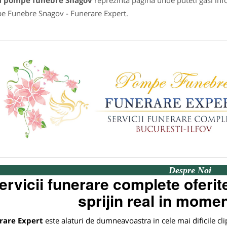
a pompe funebre Snagov
reprezinta pagina unde puteti gasi inf
 Funebre Snagov - Funerare Expert.
Despre Noi
ervicii funerare complete oferi
sprijin real in momen
rare Expert
este alaturi de dumneavoastra in cele mai dificile cl