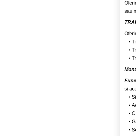
Oferi
sau n
TRA
Oferi
T
Tr
Tr
Monu
Fune
si ac
Si
Ac
Cr
Ga
S