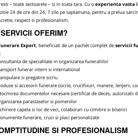
esti – toate sectoarele – si in toata tara. Cu o
experienta vasta 
zitie 24 de ore din 24, 7 zile pe saptamana, pentru a prelua sarci
scretie, respect si profesionalism.
 SERVICII OFERIM?
Funerare Expert
, beneficiati de un pachet complet de
servicii f
:
nsultanta de specialitate in organizarea funeraliilor
ansport funerar intern si international
nipulare si pregatire sicriu
oduse si accesorii funerare (sicrie, crucifixuri, manere, lenjerii, co
tocmirea documentelor necesare (certificat de deces, autorizatii
rganizarea parastaselor si pomenilor
chiriere capela si loc de veci, colaborari cu cimitire si biserici
numente funerare, cruci si placi personalizate
OMPTITUDINE SI PROFESIONALISM