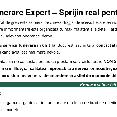
nerare Expert – Sprijin real pentr
cat de greu este sa pierzi pe cineva drag si de aceea, fiecare servic
re inmormantare este organizata cu maxima atentie la detalii, astf
e cu adevarat onorant si demn.
ru
servicii funerare in Chitila
, Bucuresti sau in tara,
contactati
i cand aveti cea mai mare nevoie.
itati sa ne contactati pentru ca prestam servicii funerare
NON S
m si in
Ilfov
, iar
calitatea ireprosabila a serviciilor noastre, e
nerul dumneavoastra de incredere in astfel de momente difi
Produse si Servicii
e
m o gama larga de sicrie traditionale din lemn de brad de diferit
i si modele.