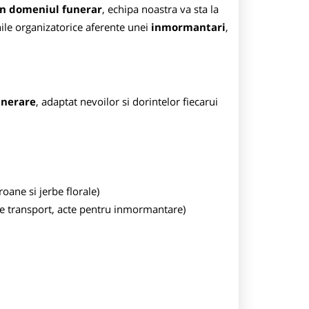
in domeniul funerar
, echipa noastra va sta la
nile organizatorice aferente unei
inmormantari
,
unerare
, adaptat nevoilor si dorintelor fiecarui
roane si jerbe florale)
 de transport, acte pentru inmormantare)