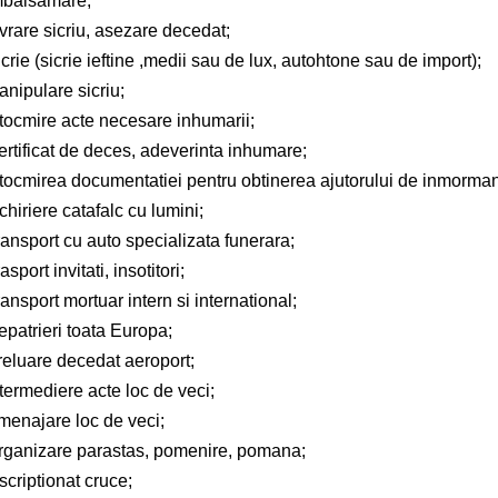
mbalsamare;
vrare sicriu, asezare decedat;
crie (sicrie ieftine ,medii sau de lux, autohtone sau de import);
nipulare sicriu;
ntocmire acte necesare inhumarii;
ertificat de deces, adeverinta inhumare;
ntocmirea documentatiei pentru obtinerea ajutorului de inmorman
chiriere catafalc cu lumini;
ansport cu auto specializata funerara;
asport invitati, insotitori;
ansport mortuar intern si international;
epatrieri toata Europa;
reluare decedat aeroport;
termediere acte loc de veci;
menajare loc de veci;
rganizare parastas, pomenire, pomana;
scriptionat cruce;