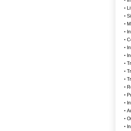
I
Li
Si
Ma
I
C
I
In
Tr
Tr
Tr
R
P
In
A
O
In