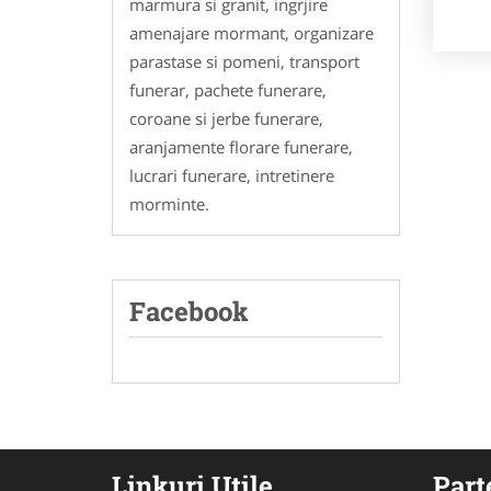
marmura si granit, ingrjire
amenajare mormant, organizare
parastase si pomeni, transport
funerar, pachete funerare,
coroane si jerbe funerare,
aranjamente florare funerare,
lucrari funerare, intretinere
morminte.
Facebook
Linkuri Utile
Part