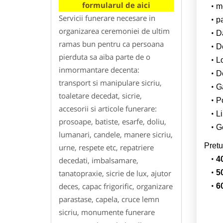
formularul de aici
m
Servicii funerare necesare in
p
organizarea ceremoniei de ultim
Da
ramas bun pentru ca persoana
D
pierduta sa aiba parte de o
L
inmormantare decenta:
De
transport si manipulare sicriu,
G
toaletare decedat, sicrie,
Po
accesorii si articole funerare:
Li
prosoape, batiste, esarfe, doliu,
Ge
lumanari, candele, manere sicriu,
Pretu
urne, respete etc, repatriere
4
decedati, imbalsamare,
tanatopraxie, sicrie de lux, ajutor
5
deces, capac frigorific, organizare
6
parastase, capela, cruce lemn
sicriu, monumente funerare