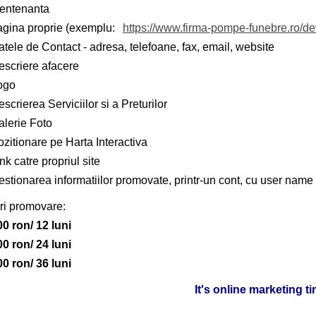
entenanta
agina proprie (exemplu:
https://www.firma-pompe-funebre.ro/d
tele de Contact - adresa, telefoane, fax, email, website
escriere afacere
ogo
scrierea Serviciilor si a Preturilor
alerie Foto
zitionare pe Harta Interactiva
nk catre propriul site
stionarea informatiilor promovate, printr-un cont, cu user name 
ri promovare:
00 ron/ 12 luni
00 ron/ 24 luni
00 ron/ 36 luni
It's online marketing t