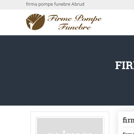
firma pompe funebre Abrud
FI
fir