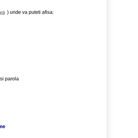
eva
) unde va puteti afisa:
si parola
ime