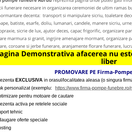
a pompe funebre Abrud
reprezinta pagina unde puteti gasi info
cii funerare necesare in organizarea ceremoniei de ultim ramas b
ormantare decenta: transport si manipulare sicriu, toaletare deceda
ape, batiste, esarfe, doliu, lumanari, candele, manere sicriu, urne
opraxie, sicrie de lux, ajutor deces, capac frigorific, organizare 
are marmura si granit, ingrjire amenajare mormant, organizare pa
are, coroane si jerbe funerare, aranjamente florare funerare, lucr
agina Demonstrativa afacerea nu este
liber
PROMOVARE PE Firma-Pompe
rezenta
EXCLUSIVA
in orasul/localitatea aleasa (o singura firma
ink personalizat (exemplu:
https://www.firma-pompe-funebre.ro
ptimizare pentru motoare de cautare
ezenta activa pe retelele sociale
port tehnic
daugare oferte speciale
osting