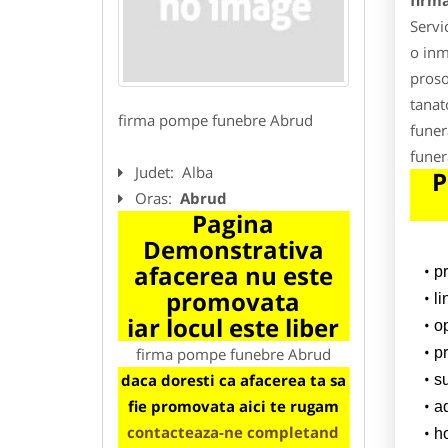
firm
Servi
o inm
proso
tanat
firma pompe funebre Abrud
funer
funer
Judet:
Alba
P
Oras:
Abrud
Pagina
Demonstrativa
afacerea nu este
p
promovata
l
iar locul este liber
o
firma pompe funebre Abrud
pr
daca doresti ca afacerea ta sa
su
fie promovata aici te rugam
a
contacteaza-ne completand
h