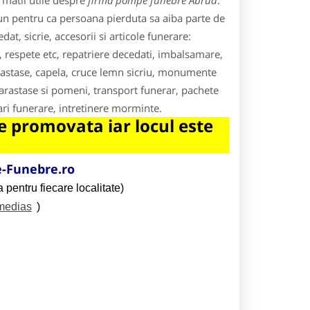
rmatii utile despre
firma pompe funebre Abrud
.
un pentru ca persoana pierduta sa aiba parte de
t, sicrie, accesorii si articole funerare:
, respete etc, repatriere decedati, imbalsamare,
parastase, capela, cruce lemn sicriu, monumente
rastase si pomeni, transport funerar, pachete
ari funerare, intretinere morminte.
 promovata iar locul este
-Funebre.ro
 pentru fiecare localitate)
/medias
)