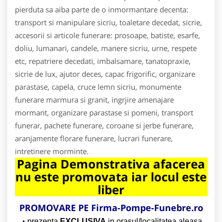
pierduta sa aiba parte de o inmormantare decenta:
transport si manipulare sicriu, toaletare decedat, sicrie,
accesorii si articole funerare: prosoape, batiste, esarfe,
doliu, lumanari, candele, manere sicriu, urne, respete
etc, repatriere decedati, imbalsamare, tanatopraxie,
sicrie de lux, ajutor deces, capac frigorific, organizare
parastase, capela, cruce lemn sicriu, monumente
funerare marmura si granit, ingrjire amenajare
mormant, organizare parastase si pomeni, transport
funerar, pachete funerare, coroane si jerbe funerare,
aranjamente florare funerare, lucrari funerare,
intretinere morminte.
Pagina Demonstrativa afacerea
nu este promovata iar locul este
liber
PROMOVARE PE Firma-Pompe-Funebre.ro
prezenta
EXCLUSIVA
in orasul/localitatea aleasa