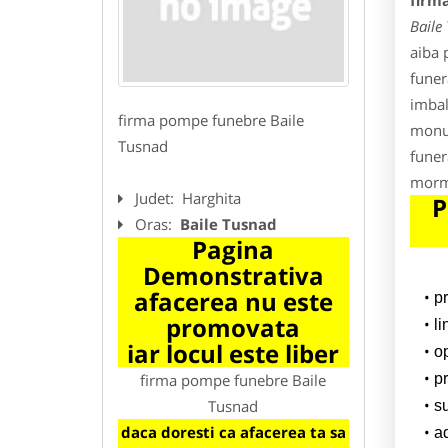
firm
Baile
aiba 
funer
imbal
firma pompe funebre Baile
monum
Tusnad
funer
morm
Judet:
Harghita
P
Oras:
Baile Tusnad
Pagina
Demonstrativa
afacerea nu este
p
promovata
l
iar locul este liber
o
firma pompe funebre Baile
pr
Tusnad
su
daca doresti ca afacerea ta sa
a