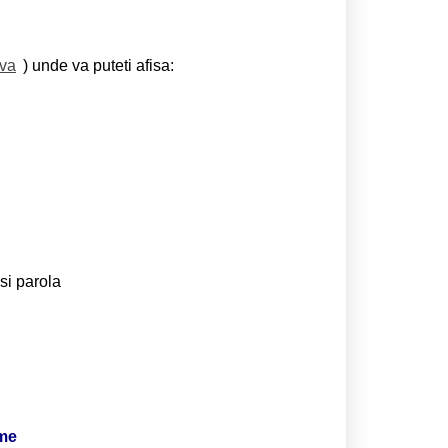
eva
) unde va puteti afisa:
si parola
ime