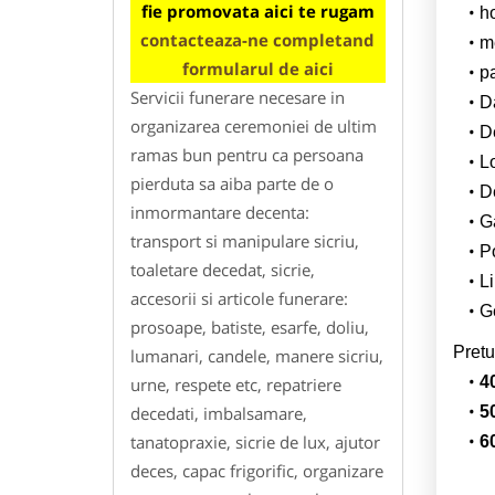
fie promovata aici te rugam
h
contacteaza-ne completand
m
formularul de aici
p
Servicii funerare necesare in
Da
organizarea ceremoniei de ultim
D
ramas bun pentru ca persoana
L
pierduta sa aiba parte de o
De
inmormantare decenta:
G
transport si manipulare sicriu,
Po
toaletare decedat, sicrie,
Li
accesorii si articole funerare:
Ge
prosoape, batiste, esarfe, doliu,
Pretu
lumanari, candele, manere sicriu,
4
urne, respete etc, repatriere
decedati, imbalsamare,
5
tanatopraxie, sicrie de lux, ajutor
6
deces, capac frigorific, organizare