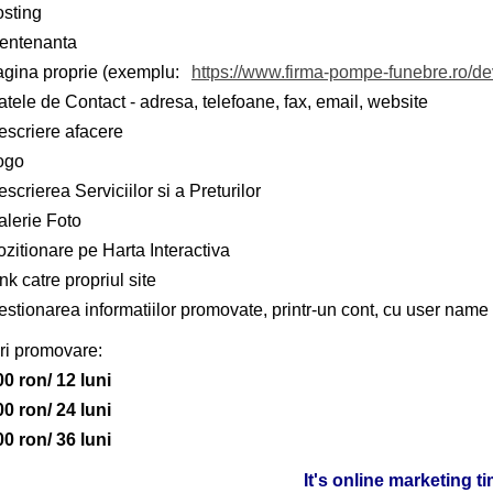
osting
entenanta
agina proprie (exemplu:
https://www.firma-pompe-funebre.ro/d
tele de Contact - adresa, telefoane, fax, email, website
escriere afacere
ogo
scrierea Serviciilor si a Preturilor
alerie Foto
zitionare pe Harta Interactiva
nk catre propriul site
stionarea informatiilor promovate, printr-un cont, cu user name 
ri promovare:
00 ron/ 12 luni
00 ron/ 24 luni
00 ron/ 36 luni
It's online marketing t