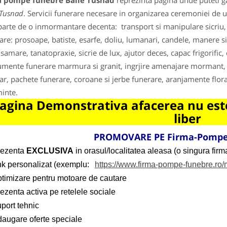
a pompe funebre Baile Tusnad
reprezinta pagina unde puteti ga
 Tusnad
. Servicii funerare necesare in organizarea ceremoniei de
parte de o inmormantare decenta: transport si manipulare sicriu, to
are: prosoape, batiste, esarfe, doliu, lumanari, candele, manere sic
samare, tanatopraxie, sicrie de lux, ajutor deces, capac frigorific,
ente funerare marmura si granit, ingrjire amenajare mormant, o
ar, pachete funerare, coroane si jerbe funerare, aranjamente florar
inte.
agina Demonstrativa afacerea nu este
liber
PROMOVARE PE Firma-Pompe
rezenta
EXCLUSIVA
in orasul/localitatea aleasa (o singura firma
ink personalizat (exemplu:
https://www.firma-pompe-funebre.ro
ptimizare pentru motoare de cautare
ezenta activa pe retelele sociale
port tehnic
daugare oferte speciale