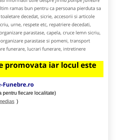
si informatii utile despre
firma pompe funebre
 ultim ramas bun pentru ca persoana pierduta sa
aletare decedat, sicrie, accesorii si articole
riu, urne, respete etc, repatriere decedati,
 organizare parastase, capela, cruce lemn sicriu,
rganizare parastase si pomeni, transport
e funerare, lucrari funerare, intretinere
 promovata iar locul este
-Funebre.ro
 pentru fiecare localitate)
/medias
)