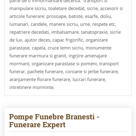
parte de o inmormantare decenta: transport si
manipulare sicriu, toaletare decedat, sicrie, accesorii si
articole funerare: prosoape, batiste, esarfe, doliu,
lumanari, candele, manere sicriu, urne, respete etc,
repatriere decedati, imbalsamare, tanatopraxie, sicrie
de lux, ajutor deces, capac frigorific, organizare
parastase, capela, cruce lemn sicriu, monumente
funerare marmura si granit, ingrjire amenajare
mormant, organizare parastase si pomeni, transport
funerar, pachete funerare, coroane si jerbe funerare,
aranjamente florare funerare, lucrari funerare,
intretinere morminte.
Pompe Funebre Branesti -
Funerare Expert