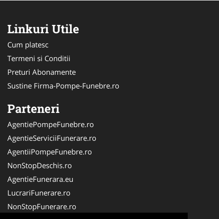
Linkuri Utile
Cum platesc
Termeni si Conditii
Preturi Abonamente
Sustine Firma-Pompe-Funebre.ro
Parteneri
AgentiePompeFunebre.ro
AgentieServiciiFunerare.ro
AgentiiPompeFunebre.ro
NonStopDeschis.ro
AgentieFunerara.eu
LucrariFunerare.ro
NonStopFunerare.ro