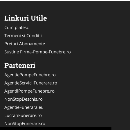
Linkuri Utile
Cum platesc
Termeni si Conditii
Preturi Abonamente
Sustine Firma-Pompe-Funebre.ro
Parteneri
AgentiePompeFunebre.ro
AgentieServiciiFunerare.ro
AgentiiPompeFunebre.ro
NonStopDeschis.ro
AgentieFunerara.eu
LucrariFunerare.ro
NonStopFunerare.ro