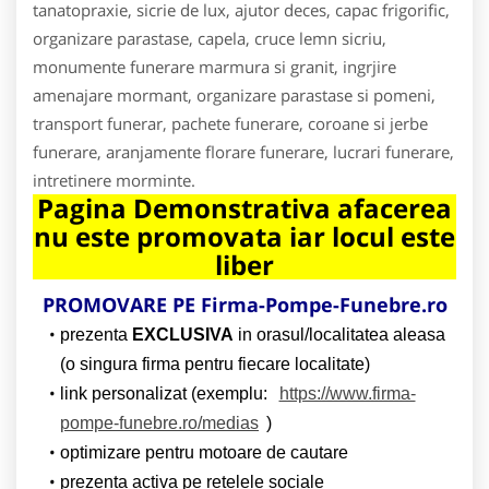
tanatopraxie, sicrie de lux, ajutor deces, capac frigorific,
organizare parastase, capela, cruce lemn sicriu,
monumente funerare marmura si granit, ingrjire
amenajare mormant, organizare parastase si pomeni,
transport funerar, pachete funerare, coroane si jerbe
funerare, aranjamente florare funerare, lucrari funerare,
intretinere morminte.
Pagina Demonstrativa afacerea
nu este promovata iar locul este
liber
PROMOVARE PE Firma-Pompe-Funebre.ro
prezenta
EXCLUSIVA
in orasul/localitatea aleasa
(o singura firma pentru fiecare localitate)
link personalizat (exemplu:
https://www.firma-
pompe-funebre.ro/medias
)
optimizare pentru motoare de cautare
prezenta activa pe retelele sociale