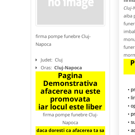
firm
Cluj-
aiba 
funer
imbal
firma pompe funebre Cluj-
monum
Napoca
funer
morm
Judet:
Cluj
P
Oras:
Cluj-Napoca
Pagina
Demonstrativa
afacerea nu este
p
promovata
l
iar locul este liber
o
firma pompe funebre Cluj-
pr
Napoca
su
daca doresti ca afacerea ta sa
a