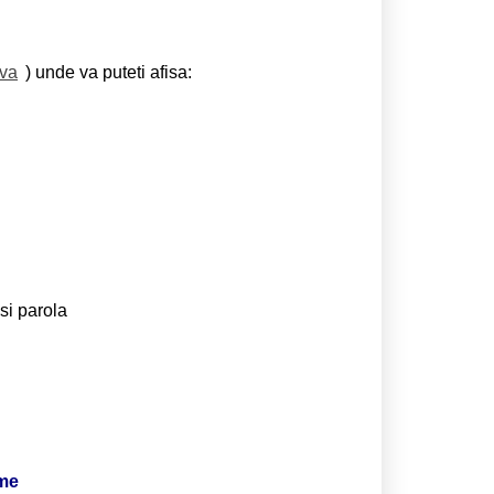
eva
) unde va puteti afisa:
si parola
ime