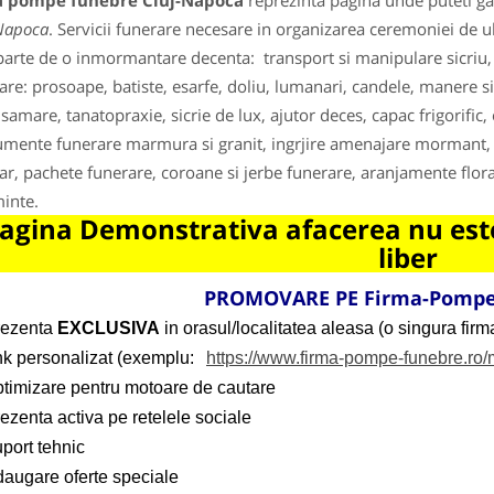
a pompe funebre Cluj-Napoca
reprezinta pagina unde puteti gas
Napoca
. Servicii funerare necesare in organizarea ceremoniei de 
parte de o inmormantare decenta: transport si manipulare sicriu, to
are: prosoape, batiste, esarfe, doliu, lumanari, candele, manere sic
samare, tanatopraxie, sicrie de lux, ajutor deces, capac frigorific,
ente funerare marmura si granit, ingrjire amenajare mormant, o
ar, pachete funerare, coroane si jerbe funerare, aranjamente florar
inte.
agina Demonstrativa afacerea nu este
liber
PROMOVARE PE Firma-Pompe
rezenta
EXCLUSIVA
in orasul/localitatea aleasa (o singura firma
ink personalizat (exemplu:
https://www.firma-pompe-funebre.ro
ptimizare pentru motoare de cautare
ezenta activa pe retelele sociale
port tehnic
daugare oferte speciale