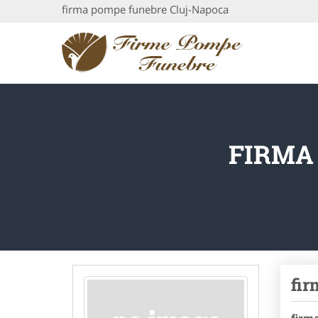
firma pompe funebre Cluj-Napoca
FIRMA
fir