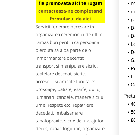
fie promovata aici te rugam
h
contacteaza-ne completand
m
formularul de aici
p
Servicii funerare necesare in
Da
organizarea ceremoniei de ultim
D
ramas bun pentru ca persoana
L
pierduta sa aiba parte de o
De
inmormantare decenta:
G
transport si manipulare sicriu,
Po
toaletare decedat, sicrie,
Li
accesorii si articole funerare:
Ge
prosoape, batiste, esarfe, doliu,
Pretu
lumanari, candele, manere sicriu,
4
urne, respete etc, repatriere
decedati, imbalsamare,
5
tanatopraxie, sicrie de lux, ajutor
6
deces, capac frigorific, organizare