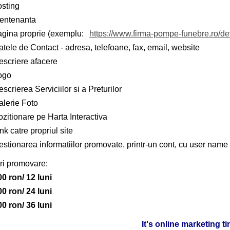
osting
entenanta
agina proprie (exemplu:
https://www.firma-pompe-funebre.ro/d
tele de Contact - adresa, telefoane, fax, email, website
escriere afacere
ogo
scrierea Serviciilor si a Preturilor
alerie Foto
zitionare pe Harta Interactiva
nk catre propriul site
stionarea informatiilor promovate, printr-un cont, cu user name 
ri promovare:
00 ron/ 12 luni
00 ron/ 24 luni
00 ron/ 36 luni
It's online marketing t