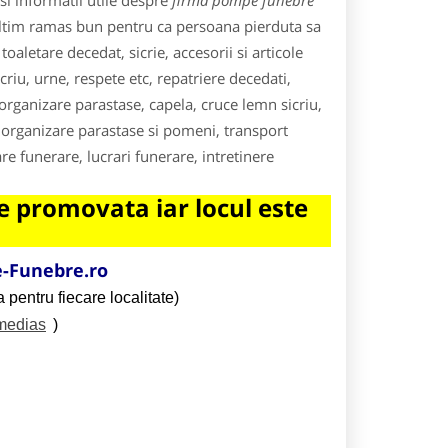
i informatii utile despre
firma pompe funebre
ultim ramas bun pentru ca persoana pierduta sa
aletare decedat, sicrie, accesorii si articole
riu, urne, respete etc, repatriere decedati,
 organizare parastase, capela, cruce lemn sicriu,
rganizare parastase si pomeni, transport
e funerare, lucrari funerare, intretinere
 promovata iar locul este
-Funebre.ro
 pentru fiecare localitate)
/medias
)