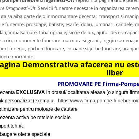
a pompe funebre Draganesti-Olt
reprezinta pagina unde puteti 
re Draganesti-Olt
. Servicii funerare necesare in organizarea cer
uta sa aiba parte de o inmormantare decenta: transport si manipular
ole funerare: prosoape, batiste, esarfe, doliu, lumanari, candele, m
ati, imbalsamare, tanatopraxie, sicrie de lux, ajutor deces, capac f
sicriu, monumente funerare marmura si granit, ingrjire amenaja
port funerar, pachete funerare, coroane si jerbe funerare, aranjam
tinere morminte.
agina Demonstrativa afacerea nu este
liber
PROMOVARE PE Firma-Pompe
rezenta
EXCLUSIVA
in orasul/localitatea aleasa (o singura firma
ink personalizat (exemplu:
https://www.firma-pompe-funebre.ro
ptimizare pentru motoare de cautare
ezenta activa pe retelele sociale
port tehnic
daugare oferte speciale