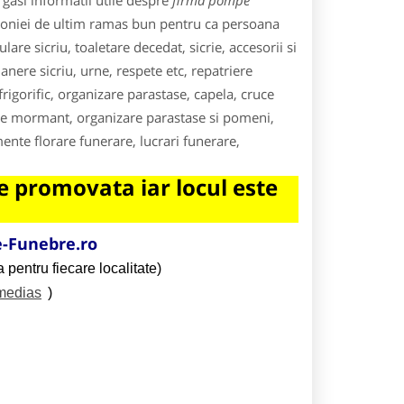
gasi informatii utile despre
firma pompe
emoniei de ultim ramas bun pentru ca persoana
e sicriu, toaletare decedat, sicrie, accesorii si
anere sicriu, urne, respete etc, repatriere
rigorific, organizare parastase, capela, cruce
re mormant, organizare parastase si pomeni,
ente florare funerare, lucrari funerare,
 promovata iar locul este
-Funebre.ro
 pentru fiecare localitate)
/medias
)