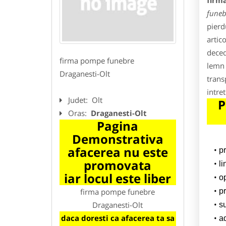
firm
funeb
pierd
artic
deced
firma pompe funebre
lemn 
Draganesti-Olt
trans
intre
Judet:
Olt
P
Oras:
Draganesti-Olt
Pagina
Demonstrativa
afacerea nu este
p
promovata
l
iar locul este liber
o
firma pompe funebre
pr
Draganesti-Olt
su
daca doresti ca afacerea ta sa
a