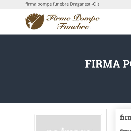
firma pompe funebre Draganesti-Olt
FIRMA P
fir