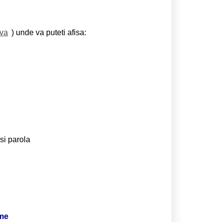
eva
) unde va puteti afisa:
si parola
ime