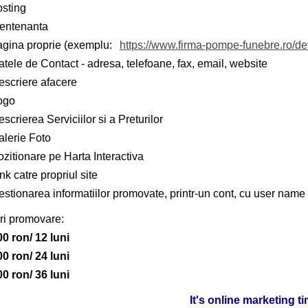
osting
entenanta
agina proprie (exemplu:
https://www.firma-pompe-funebre.ro/d
tele de Contact - adresa, telefoane, fax, email, website
escriere afacere
ogo
scrierea Serviciilor si a Preturilor
alerie Foto
zitionare pe Harta Interactiva
nk catre propriul site
stionarea informatiilor promovate, printr-un cont, cu user name 
ri promovare:
00 ron/ 12 luni
00 ron/ 24 luni
00 ron/ 36 luni
It's online marketing t