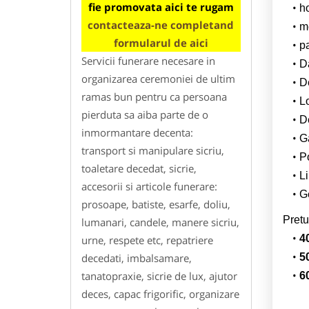
fie promovata aici te rugam
h
contacteaza-ne completand
m
formularul de aici
p
Servicii funerare necesare in
Da
organizarea ceremoniei de ultim
D
ramas bun pentru ca persoana
L
pierduta sa aiba parte de o
De
inmormantare decenta:
G
transport si manipulare sicriu,
Po
toaletare decedat, sicrie,
Li
accesorii si articole funerare:
Ge
prosoape, batiste, esarfe, doliu,
Pretu
lumanari, candele, manere sicriu,
4
urne, respete etc, repatriere
decedati, imbalsamare,
5
tanatopraxie, sicrie de lux, ajutor
6
deces, capac frigorific, organizare