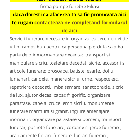
firma pompe funebre Filiasi
daca doresti ca afacerea ta sa fie promovata aici
te rugam
contacteaza-ne completand formularul
de aici
Servicii funerare necesare in organizarea ceremoniei de
ultim ramas bun pentru ca persoana pierduta sa aiba
parte de o inmormantare decenta: transport si
manipulare sicriu, toaletare decedat, sicrie, accesorii si
articole funerare: prosoape, batiste, esarfe, doliu,
lumanari, candele, manere sicriu, urne, respete etc,
repatriere decedati, imbalsamare, tanatopraxie, sicrie
de lux, ajutor deces, capac frigorific, organizare
parastase, capela, cruce lemn sicriu, monumente
funerare marmura si granit, ingrjire amenajare
mormant, organizare parastase si pomeni, transport
funerar, pachete funerare, coroane si jerbe funerare,
aranjamente florare funerare, lucrari funerare,