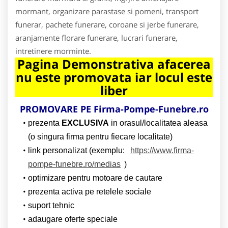
mormant, organizare parastase si pomeni, transport
funerar, pachete funerare, coroane si jerbe funerare,
aranjamente florare funerare, lucrari funerare,
intretinere morminte.
Pagina Demonstrativa afacerea
nu este promovata iar locul este
liber
PROMOVARE PE Firma-Pompe-Funebre.ro
prezenta
EXCLUSIVA
in orasul/localitatea aleasa
(o singura firma pentru fiecare localitate)
link personalizat (exemplu:
https://www.firma-
pompe-funebre.ro/medias
)
optimizare pentru motoare de cautare
prezenta activa pe retelele sociale
suport tehnic
adaugare oferte speciale