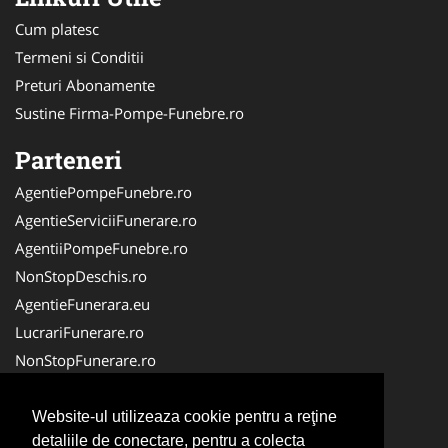
Cum platesc
Termeni si Conditii
Preturi Abonamente
Sustine Firma-Pompe-Funebre.ro
Parteneri
AgentiePompeFunebre.ro
AgentieServiciiFunerare.ro
AgentiiPompeFunebre.ro
NonStopDeschis.ro
AgentieFunerara.eu
LucrariFunerare.ro
NonStopFunerare.ro
Transport-Funerar.com
CasaFunerara.com
Website-ul utilizeaza cookie pentru a reţine
detaliile de conectare, pentru a colecta
Firma-Servicii-Funerare.ro