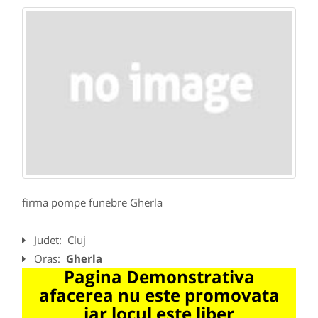
firma pompe funebre Gherla
Judet:
Cluj
Oras:
Gherla
Pagina Demonstrativa
afacerea nu este promovata
iar locul este liber