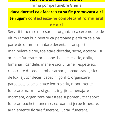
firma pompe funebre Gherla
daca doresti ca afacerea ta sa fie promovata aici
te rugam
contacteaza-ne completand formularul
de aici
Servicii funerare necesare in organizarea ceremoniei de
ultim ramas bun pentru ca persoana pierduta sa aiba
parte de o inmormantare decenta: transport si
manipulare sicriu, toaletare decedat, sicrie, accesorii si
articole funerare: prosoape, batiste, esarfe, doliu,
lumanari, candele, manere sicriu, urne, respete etc,
repatriere decedati, imbalsamare, tanatopraxie, sicrie
de lux, ajutor deces, capac frigorific, organizare
parastase, capela, cruce lemn sicriu, monumente
funerare marmura si granit, ingrjire amenajare
mormant, organizare parastase si pomeni, transport
funerar, pachete funerare, coroane si jerbe funerare,
aranjamente florare funerare, lucrari funerare,