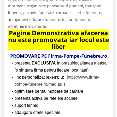
mormant, organizare parastase si pomeni, transport
funerar, pachete funerare, coroane si jerbe funerare,
aranjamente florare funerare, lucrari funerare,
intretinere morminte.
Pagina Demonstrativa afacerea
nu este promovata iar locul este
liber
PROMOVARE PE Firma-Pompe-Funebre.ro
prezenta
EXCLUSIVA
in orasul/localitatea aleasa
(o singura firma pentru fiecare localitate)
link personalizat (exemplu:
https://www.firma-
pompe-funebre.ro/medias
)
optimizare pentru motoare de cautare
prezenta activa pe retelele sociale
suport tehnic
adaugare oferte speciale