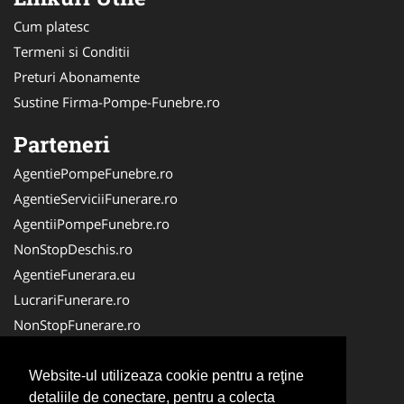
Cum platesc
Termeni si Conditii
Preturi Abonamente
Sustine Firma-Pompe-Funebre.ro
Parteneri
AgentiePompeFunebre.ro
AgentieServiciiFunerare.ro
AgentiiPompeFunebre.ro
NonStopDeschis.ro
AgentieFunerara.eu
LucrariFunerare.ro
NonStopFunerare.ro
Transport-Funerar.com
CasaFunerara.com
Website-ul utilizeaza cookie pentru a reţine
detaliile de conectare, pentru a colecta
Firma-Servicii-Funerare.ro