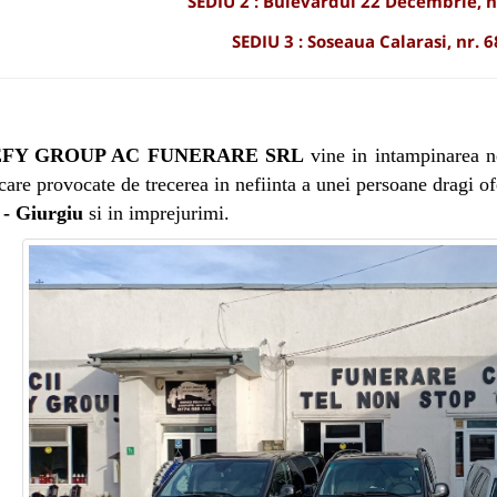
SEDIU 2 : Bulevardul 22 Decembrie, n
SEDIU 3 : Soseaua Calarasi, nr.
FY GROUP AC FUNERARE SRL
vine in intampinarea n
care provocate de trecerea in nefiinta a unei persoane dragi o
 - Giurgiu
si in imprejurimi.