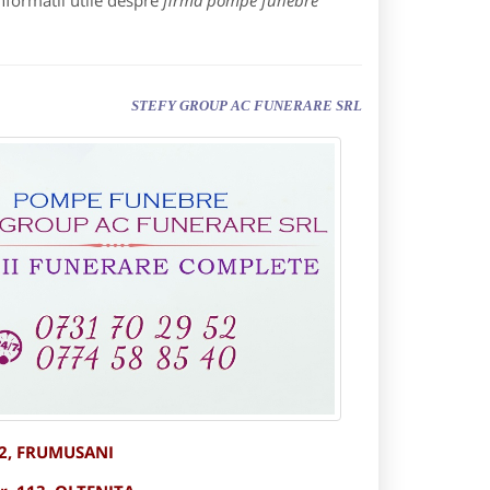
nformatii utile despre
firma pompe funebre
STEFY GROUP AC FUNERARE SRL
332, FRUMUSANI