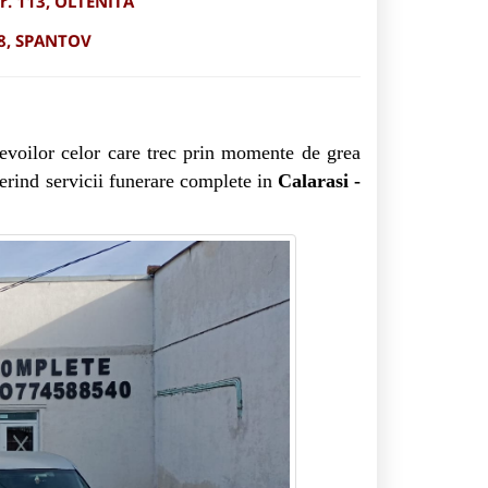
r. 113, OLTENITA
 68, SPANTOV
evoilor celor care trec prin momente de grea
ferind servicii funerare complete in
Calarasi -