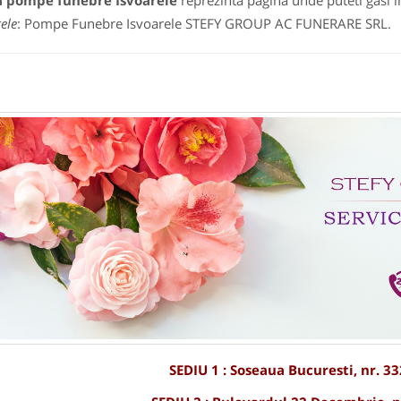
a pompe funebre Isvoarele
reprezinta pagina unde puteti gasi i
ele
: Pompe Funebre Isvoarele STEFY GROUP AC FUNERARE SRL.
SEDIU 1 : Soseaua Bucuresti, nr. 