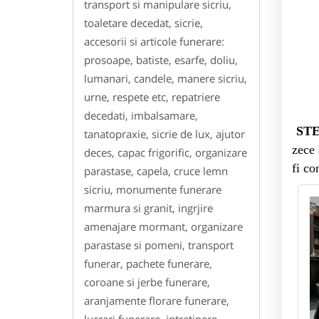
transport si manipulare sicriu,
toaletare decedat, sicrie,
accesorii si articole funerare:
prosoape, batiste, esarfe, doliu,
lumanari, candele, manere sicriu,
urne, respete etc, repatriere
decedati, imbalsamare,
STE
tanatopraxie, sicrie de lux, ajutor
zece 
deces, capac frigorific, organizare
fi co
parastase, capela, cruce lemn
sicriu, monumente funerare
marmura si granit, ingrjire
amenajare mormant, organizare
parastase si pomeni, transport
funerar, pachete funerare,
coroane si jerbe funerare,
aranjamente florare funerare,
lucrari funerare, intretinere