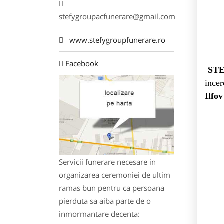
stefygroupacfunerare@gmail.com
www.stefygroupfunerare.ro
Facebook
STE
incer
Ilfov
Servicii funerare necesare in
organizarea ceremoniei de ultim
ramas bun pentru ca persoana
pierduta sa aiba parte de o
inmormantare decenta: