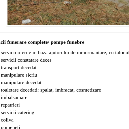
icii funerare complete/ pompe funebre
 servicii oferite in baza ajutorului de inmormantare, cu talonu
 servicii constatare deces
 transport decedat
 manipulare sicriu
 manipulare decedat
 toaletare decedati: spalat, imbracat, cosmetizare
 imbalsamare
 repatrieri
 servicii catering
 coliva
 pomeneti