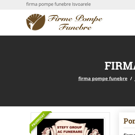
firma pompe funebre Isvoarele
FIRM
firma pompe funebre
/
PROMOVAT
Po