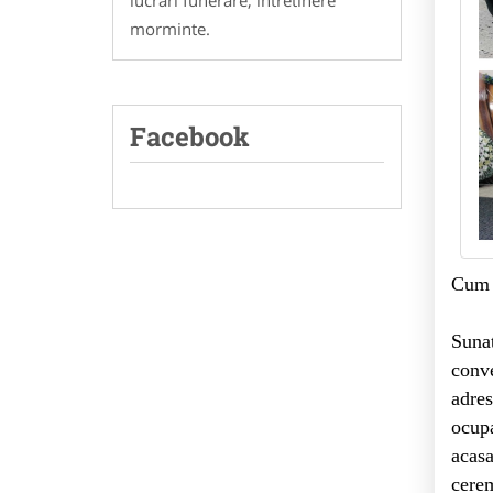
morminte.
Facebook
Cum 
Suna
conve
adres
ocupa
acasa
cerem