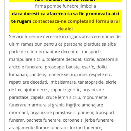
firma pompe funebre Jimbolia
daca doresti ca afacerea ta sa fie promovata aici
te rugam
contacteaza-ne completand formularul
de aici
Servicii funerare necesare in organizarea ceremoniei de
ultim ramas bun pentru ca persoana pierduta sa aiba
parte de o inmormantare decenta: transport si
manipulare sicriu, toaletare decedat, sicrie, accesorii si
articole funerare: prosoape, batiste, esarfe, doliu,
lumanari, candele, manere sicriu, urne, respete etc,
repatriere decedati, imbalsamare, tanatopraxie, sicrie
de lux, ajutor deces, capac frigorific, organizare
parastase, capela, cruce lemn sicriu, monumente
funerare marmura si granit, ingrjire amenajare
mormant, organizare parastase si pomeni, transport
funerar, pachete funerare, coroane si jerbe funerare,
aranjamente florare funerare, lucrari funerare,