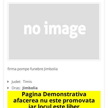
firma pompe funebre Jimbolia
Judet:
Timis
Oras:
Jimbolia
Pagina Demonstrativa
afacerea nu este promovata
iar locul este liber