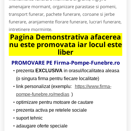
amenajare mormant, organizare parastase si pomeni,
transport funerar, pachete funerare, coroane si jerbe
funerare, aranjamente florare funerare, lucrari funerare,
intretinere morminte.
Pagina Demonstrativa afacerea
nu este promovata iar locul este
liber
PROMOVARE PE Firma-Pompe-Funebre.ro
prezenta
EXCLUSIVA
in orasul/localitatea aleasa
(o singura firma pentru fiecare localitate)
link personalizat (exemplu:
https://www.firma-
pompe-funebre.ro/medias
)
optimizare pentru motoare de cautare
prezenta activa pe retelele sociale
suport tehnic
adaugare oferte speciale