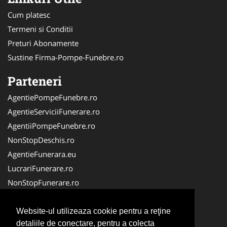
Cum platesc
Termeni si Conditii
Preturi Abonamente
Sustine Firma-Pompe-Funebre.ro
Parteneri
AgentiePompeFunebre.ro
AgentieServiciiFunerare.ro
AgentiiPompeFunebre.ro
NonStopDeschis.ro
AgentieFunerara.eu
LucrariFunerare.ro
NonStopFunerare.ro
Transport-Funerar.com
CasaFunerara.com
Website-ul utilizeaza cookie pentru a reţine
detaliile de conectare, pentru a colecta
Firma-Servicii-Funerare.ro