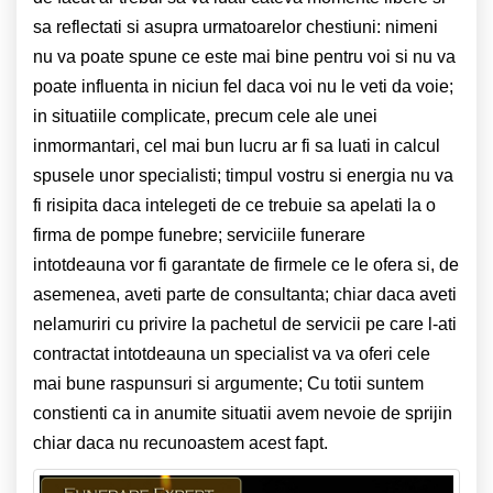
sa reflectati si asupra urmatoarelor chestiuni: nimeni
nu va poate spune ce este mai bine pentru voi si nu va
poate influenta in niciun fel daca voi nu le veti da voie;
in situatiile complicate, precum cele ale unei
inmormantari, cel mai bun lucru ar fi sa luati in calcul
spusele unor specialisti; timpul vostru si energia nu va
fi risipita daca intelegeti de ce trebuie sa apelati la o
firma de pompe funebre; serviciile funerare
intotdeauna vor fi garantate de firmele ce le ofera si, de
asemenea, aveti parte de consultanta; chiar daca aveti
nelamuriri cu privire la pachetul de servicii pe care l-ati
contractat intotdeauna un specialist va va oferi cele
mai bune raspunsuri si argumente; Cu totii suntem
constienti ca in anumite situatii avem nevoie de sprijin
chiar daca nu recunoastem acest fapt.