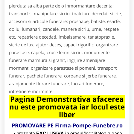
pierduta sa aiba parte de o inmormantare decenta:
transport si manipulare sicriu, toaletare decedat, sicrie,
accesorii si articole funerare: prosoape, batiste, esarfe,
doliu, lumanari, candele, manere sicriu, urne, respete
etc, repatriere decedati, imbalsamare, tanatopraxie,
sicrie de lux, ajutor deces, capac frigorific, organizare
parastase, capela, cruce lemn sicriu, monumente
funerare marmura si granit, ingrjire amenajare
mormant, organizare parastase si pomeni, transport
funerar, pachete funerare, coroane si jerbe funerare,
aranjamente florare funerare, lucrari funerare,
intretinere morminte.
Pagina Demonstrativa afacerea
nu este promovata iar locul este
liber
PROMOVARE PE Firma-Pompe-Funebre.ro
prezenta
EXCLUSIVA
in orasul/localitatea aleasa