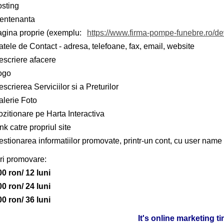
osting
entenanta
agina proprie (exemplu:
https://www.firma-pompe-funebre.ro/d
tele de Contact - adresa, telefoane, fax, email, website
escriere afacere
ogo
scrierea Serviciilor si a Preturilor
alerie Foto
zitionare pe Harta Interactiva
nk catre propriul site
stionarea informatiilor promovate, printr-un cont, cu user name 
ri promovare:
00 ron/ 12 luni
00 ron/ 24 luni
00 ron/ 36 luni
It's online marketing t