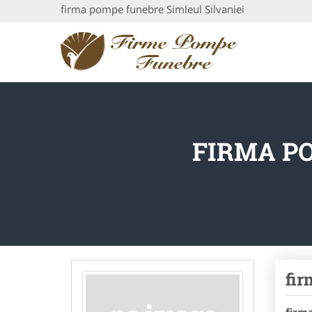
firma pompe funebre Simleul Silvaniei
FIRMA PO
fir