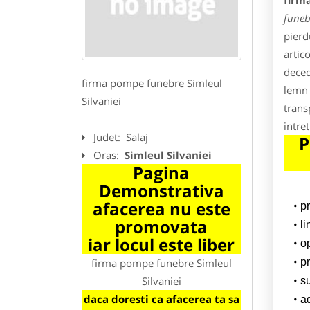
firm
funeb
pierd
artic
deced
firma pompe funebre Simleul
lemn 
Silvaniei
trans
intre
Judet:
Salaj
P
Oras:
Simleul Silvaniei
Pagina
Demonstrativa
afacerea nu este
p
promovata
l
iar locul este liber
o
firma pompe funebre Simleul
pr
Silvaniei
su
daca doresti ca afacerea ta sa
a