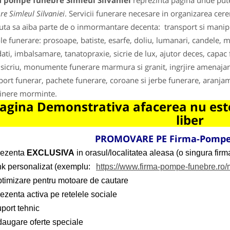
a pompe funebre Simleul Silvaniei
reprezinta pagina unde putet
re Simleul Silvaniei
. Servicii funerare necesare in organizarea ce
uta sa aiba parte de o inmormantare decenta: transport si manipular
ole funerare: prosoape, batiste, esarfe, doliu, lumanari, candele, m
ati, imbalsamare, tanatopraxie, sicrie de lux, ajutor deces, capac f
sicriu, monumente funerare marmura si granit, ingrjire amenaja
port funerar, pachete funerare, coroane si jerbe funerare, aranjam
tinere morminte.
agina Demonstrativa afacerea nu este
liber
PROMOVARE PE Firma-Pompe
rezenta
EXCLUSIVA
in orasul/localitatea aleasa (o singura firma
ink personalizat (exemplu:
https://www.firma-pompe-funebre.ro
ptimizare pentru motoare de cautare
ezenta activa pe retelele sociale
port tehnic
daugare oferte speciale