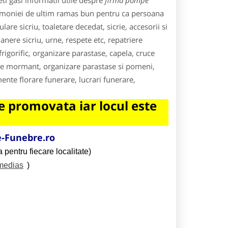
i gasi informatii utile despre
firma pompe
remoniei de ultim ramas bun pentru ca persoana
e sicriu, toaletare decedat, sicrie, accesorii si
anere sicriu, urne, respete etc, repatriere
rigorific, organizare parastase, capela, cruce
re mormant, organizare parastase si pomeni,
ente florare funerare, lucrari funerare,
 promovata iar locul este
-Funebre.ro
 pentru fiecare localitate)
/medias
)