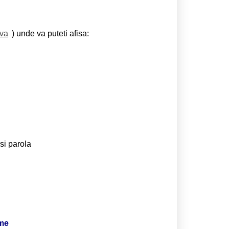
eva
) unde va puteti afisa:
si parola
ime