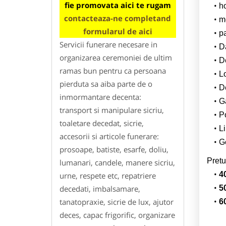
fie promovata aici te rugam
h
contacteaza-ne completand
m
formularul de aici
p
Servicii funerare necesare in
Da
organizarea ceremoniei de ultim
D
ramas bun pentru ca persoana
L
pierduta sa aiba parte de o
De
inmormantare decenta:
G
transport si manipulare sicriu,
Po
toaletare decedat, sicrie,
Li
accesorii si articole funerare:
Ge
prosoape, batiste, esarfe, doliu,
Pretu
lumanari, candele, manere sicriu,
4
urne, respete etc, repatriere
decedati, imbalsamare,
5
tanatopraxie, sicrie de lux, ajutor
6
deces, capac frigorific, organizare