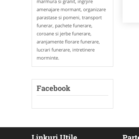
marmura si granit, ingrjire
amenajare mormant, organizare
parastase si pomeni, transport
funerar, pachete funerare,
coroane si jerbe funerare,
aranjamente florare funerare,
lucrari funerare, intretinere
morminte.
Facebook
Linkuri Utile
Part