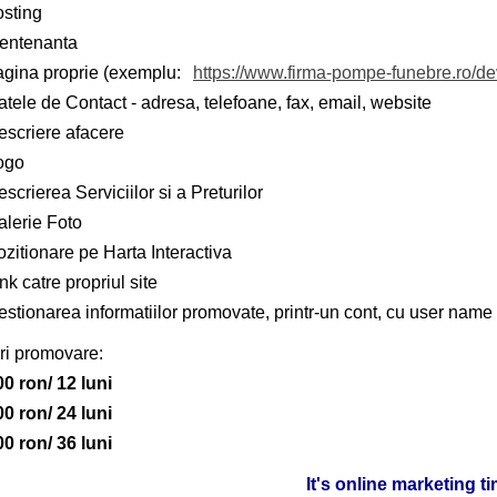
osting
entenanta
agina proprie (exemplu:
https://www.firma-pompe-funebre.ro/d
tele de Contact - adresa, telefoane, fax, email, website
escriere afacere
ogo
scrierea Serviciilor si a Preturilor
alerie Foto
zitionare pe Harta Interactiva
nk catre propriul site
stionarea informatiilor promovate, printr-un cont, cu user name 
ri promovare:
00 ron/ 12 luni
00 ron/ 24 luni
00 ron/ 36 luni
It's online marketing t