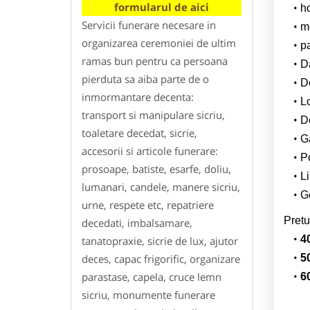
formularul de aici
h
Servicii funerare necesare in
m
organizarea ceremoniei de ultim
p
ramas bun pentru ca persoana
Da
pierduta sa aiba parte de o
D
inmormantare decenta:
L
transport si manipulare sicriu,
De
toaletare decedat, sicrie,
G
accesorii si articole funerare:
Po
prosoape, batiste, esarfe, doliu,
Li
lumanari, candele, manere sicriu,
Ge
urne, respete etc, repatriere
Pretu
decedati, imbalsamare,
4
tanatopraxie, sicrie de lux, ajutor
deces, capac frigorific, organizare
5
parastase, capela, cruce lemn
6
sicriu, monumente funerare