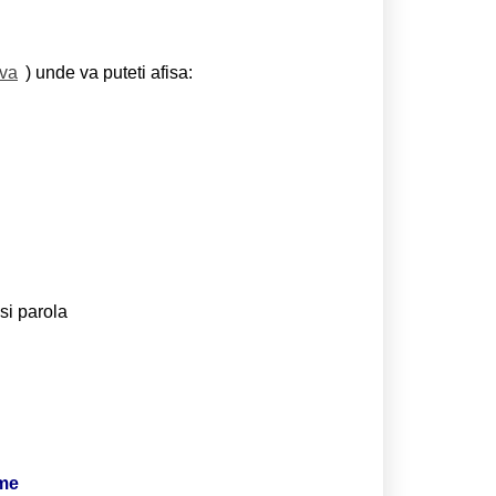
eva
) unde va puteti afisa:
si parola
ime