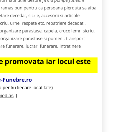
formatii utile despre
firma pompe funebre
m ramas bun pentru ca persoana pierduta sa aiba
re decedat, sicrie, accesorii si articole
riu, urne, respete etc, repatriere decedati,
 organizare parastase, capela, cruce lemn sicriu,
rganizare parastase si pomeni, transport
e funerare, lucrari funerare, intretinere
 promovata iar locul este
-Funebre.ro
 pentru fiecare localitate)
/medias
)