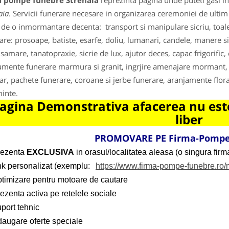
a pompe funebre Strehaia
reprezinta pagina unde puteti gasi in
aia
. Servicii funerare necesare in organizarea ceremoniei de ulti
 de o inmormantare decenta: transport si manipulare sicriu, toaleta
are: prosoape, batiste, esarfe, doliu, lumanari, candele, manere sic
samare, tanatopraxie, sicrie de lux, ajutor deces, capac frigorific,
ente funerare marmura si granit, ingrjire amenajare mormant, o
ar, pachete funerare, coroane si jerbe funerare, aranjamente florar
inte.
agina Demonstrativa afacerea nu este
liber
PROMOVARE PE Firma-Pompe
rezenta
EXCLUSIVA
in orasul/localitatea aleasa (o singura firma
ink personalizat (exemplu:
https://www.firma-pompe-funebre.ro
ptimizare pentru motoare de cautare
ezenta activa pe retelele sociale
port tehnic
daugare oferte speciale