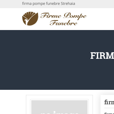
firma pompe funebre Strehaia
FIRM
fir