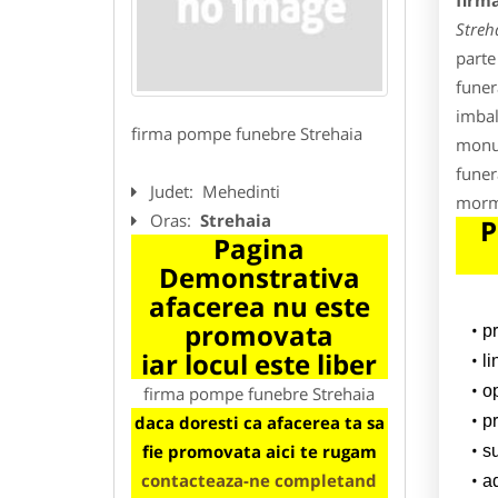
firm
Streh
parte
funer
imbal
firma pompe funebre Strehaia
monum
funer
Judet:
Mehedinti
morm
Oras:
Strehaia
P
Pagina
Demonstrativa
afacerea nu este
promovata
p
iar locul este liber
l
o
firma pompe funebre Strehaia
daca doresti ca afacerea ta sa
pr
fie promovata aici te rugam
su
contacteaza-ne completand
a