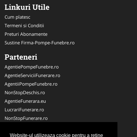
Linkuri Utile
Cum platesc
Termeni si Conditii
Preturi Abonamente
Sustine Firma-Pompe-Funebre.ro
Parteneri
AgentiePompeFunebre.ro
AgentieServiciiFunerare.ro
AgentiiPompeFunebre.ro
NonStopDeschis.ro
AgentieFunerara.eu
LucrariFunerare.ro
NonStopFunerare.ro
Transport-Funerar.com
CasaFunerara.com
Website-ul utilizeaza cookie pentru a reţine