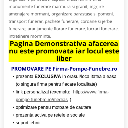
monumente funerare marmura si granit, ingrjire
amenajare mormant, organizare parastase si pomeni,
transport funerar, pachete funerare, coroane si jerbe
funerare, aranjamente florare funerare, lucrari funerare,
intretinere morminte.
Pagina Demonstrativa afacerea
nu este promovata iar locul este
liber
PROMOVARE PE Firma-Pompe-Funebre.ro
prezenta
EXCLUSIVA
in orasul/localitatea aleasa
(o singura firma pentru fiecare localitate)
link personalizat (exemplu:
https://www.firma-
pompe-funebre.ro/medias
)
optimizare pentru motoare de cautare
prezenta activa pe retelele sociale
suport tehnic