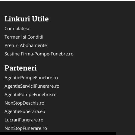
Linkuri Utile
Cum platesc
Termeni si Conditii
Preturi Abonamente
Sustine Firma-Pompe-Funebre.ro
Parteneri
AgentiePompeFunebre.ro
AgentieServiciiFunerare.ro
AgentiiPompeFunebre.ro
NonStopDeschis.ro
AgentieFunerara.eu
LucrariFunerare.ro
NonStopFunerare.ro