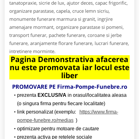
tanatopraxie, sicrie de lux, ajutor deces, capac frigorific,
organizare parastase, capela, cruce lemn sicriu,
monumente funerare marmura si granit, ingrjire
amenajare mormant, organizare parastase si pomeni,
transport funerar, pachete funerare, coroane si jerbe
funerare, aranjamente florare funerare, lucrari funerare,
intretinere morminte.
Pagina Demonstrativa afacerea
nu este promovata iar locul este
liber
PROMOVARE PE Firma-Pompe-Funebre.ro
prezenta
EXCLUSIVA
in orasul/localitatea aleasa
(o singura firma pentru fiecare localitate)
link personalizat (exemplu:
https://www.firma-
pompe-funebre.ro/medias
)
optimizare pentru motoare de cautare
prezenta activa pe retelele sociale