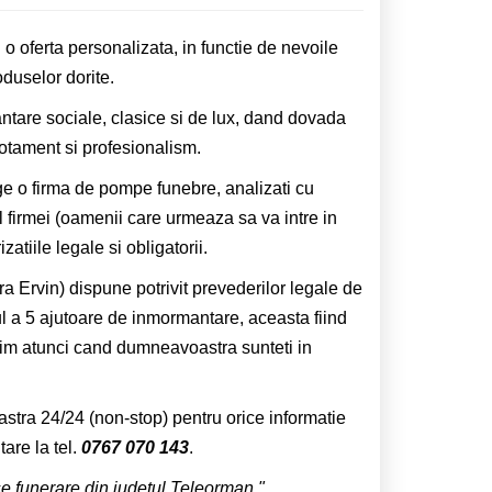
 o oferta personalizata, in functie de nevoile
duselor dorite.
are sociale, clasice si de lux, dand dovada
votament si profesionalism.
lege o firma de pompe funebre, analizati cu
l firmei (oamenii care urmeaza sa va intre in
zatiile legale si obligatorii.
 Ervin) dispune potrivit prevederilor legale de
l a 5 ajutoare de inmormantare, aceasta fiind
erim atunci cand dumneavoastra sunteti in
astra 24/24 (non-stop) pentru orice informatie
are la tel.
0767 070 143
.
se funerare din judetul Teleorman."