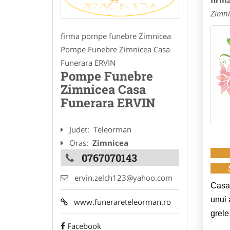
firm
Zimni
firma pompe funebre Zimnicea
Pompe Funebre Zimnicea Casa
Funerara ERVIN
Pompe Funebre
Zimnicea Casa
Funerara ERVIN
Judet:
Teleorman
Oras:
Zimnicea
0767070143
ervin.zelch123@yahoo.com
Casa 
unui 
www.funerareteleorman.ro
grele
Facebook