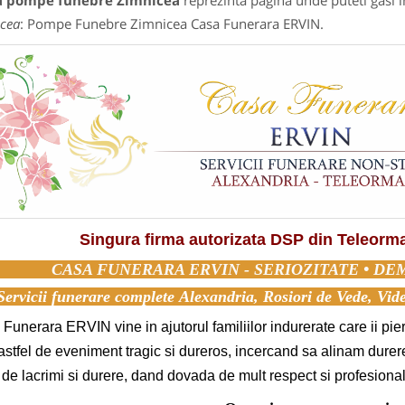
a pompe funebre Zimnicea
reprezinta pagina unde puteti gasi i
cea
: Pompe Funebre Zimnicea Casa Funerara ERVIN.
Singura firma autorizata DSP din Teleor
CASA FUNERARA ERVIN - SERIOZITATE • DE
Servicii funerare complete Alexandria, Rosiori de Vede, Vi
Funerara ERVIN vine in ajutorul familiilor indurerate care ii pier
astfel de eveniment tragic si dureros, incercand sa alinam durer
 de lacrimi si durere, dand dovada de mult respect si profesiona