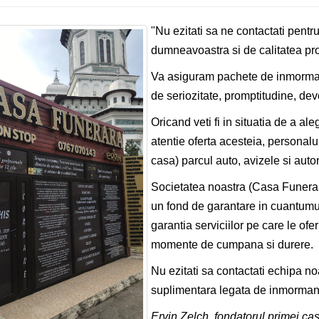
"Nu ezitati sa ne contactati pentru
dumneavoastra si de calitatea pro
Va asiguram pachete de inmormant
de seriozitate, promptitudine, de
Oricand veti fi in situatia de a a
atentie oferta acesteia, personalu
casa) parcul auto, avizele si autori
Societatea noastra (Casa Funerara
un fond de garantare in cuantumu
garantia serviciilor pe care le of
momente de cumpana si durere.
Nu ezitati sa contactati echipa no
suplimentara legata de inmormant
Ervin Zelch, fondatorul primei ca