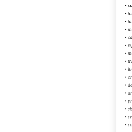
co
to
ta
in
ca
re
ma
tr
lu
or
de
ar
pr
si
cr
co