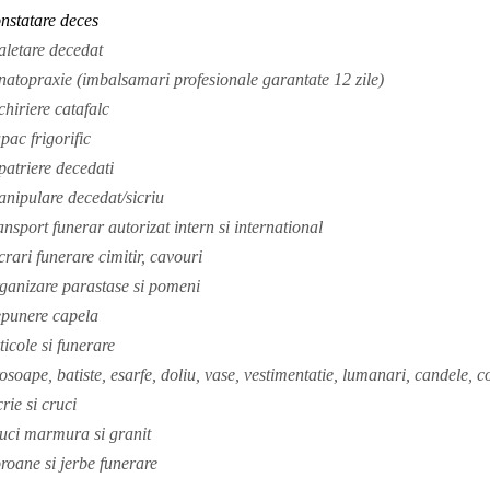
nstatare deces
aletare decedat
natopraxie (imbalsamari profesionale garantate 12 zile)
chiriere catafalc
pac frigorific
patriere decedati
nipulare decedat/sicriu
ansport funerar autorizat intern si international
crari funerare cimitir, cavouri
ganizare parastase si pomeni
punere capela
ticole si funerare
osoape, batiste, esarfe, doliu, vase, vestimentatie, lumanari, candele, co
crie si cruci
uci marmura si granit
roane si jerbe funerare