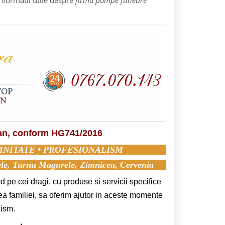
nformatii utile despre
firma pompe funebre
man, conform HG741/2016
MNITATE • PROFESIONALISM
dele, Turnu Magurele, Zimnicea, Cervenia
d pe cei dragi, cu produse si servicii specifice
ea familiei, sa oferim ajutor in aceste momente
lism.